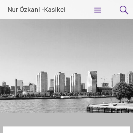
Ga
Nur Özkanli-Kasikci
naar
de
inhoud