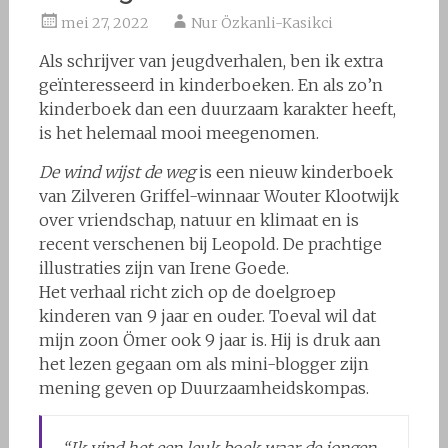
mei 27, 2022
Nur Özkanli-Kasikci
Als schrijver van jeugdverhalen, ben ik extra
geïnteresseerd in kinderboeken. En als zo’n
kinderboek dan een duurzaam karakter heeft,
is het helemaal mooi meegenomen.
De wind wijst de weg
is een nieuw kinderboek
van Zilveren Griffel-winnaar Wouter Klootwijk
over vriendschap, natuur en klimaat en is
recent verschenen bij Leopold. De prachtige
illustraties zijn van Irene Goede.
Het verhaal richt zich op de doelgroep
kinderen van 9 jaar en ouder. Toeval wil dat
mijn zoon Ömer ook 9 jaar is. Hij is druk aan
het lezen gegaan om als mini-blogger zijn
mening geven op Duurzaamheidskompas.
“Ik vind het een leuk boek waar de jongen