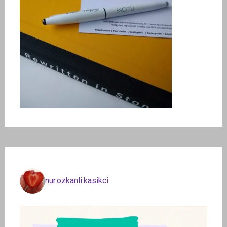
nur.ozkanli.kasikci