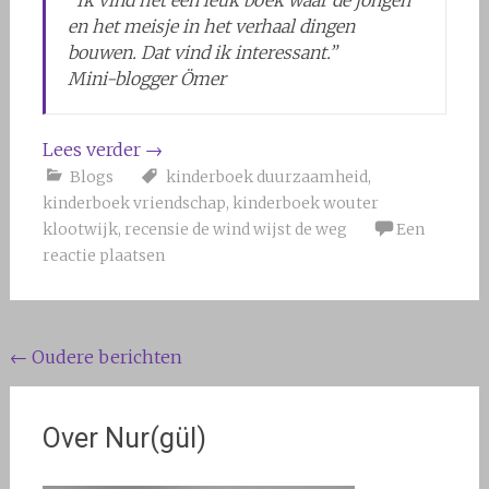
en het meisje in het verhaal dingen
bouwen. Dat vind ik interessant.”
Mini-blogger Ömer
Lees verder
→
Blogs
kinderboek duurzaamheid
,
kinderboek vriendschap
,
kinderboek wouter
klootwijk
,
recensie de wind wijst de weg
Een
reactie plaatsen
Berichten
←
Oudere berichten
navigatie
Over Nur(gül)