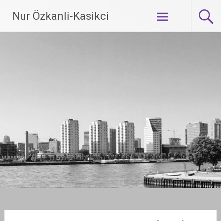
Ga
Nur Özkanli-Kasikci
naar
de
inhoud