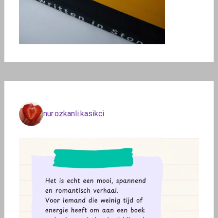
nur.ozkanli.kasikci