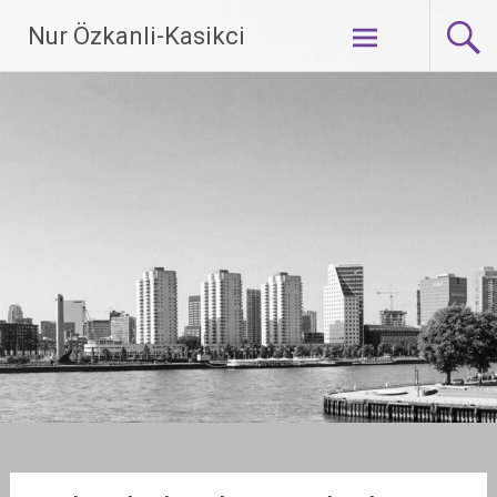
Ga
Nur Özkanli-Kasikci
naar
de
inhoud