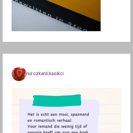
nur.ozkanli.kasikci