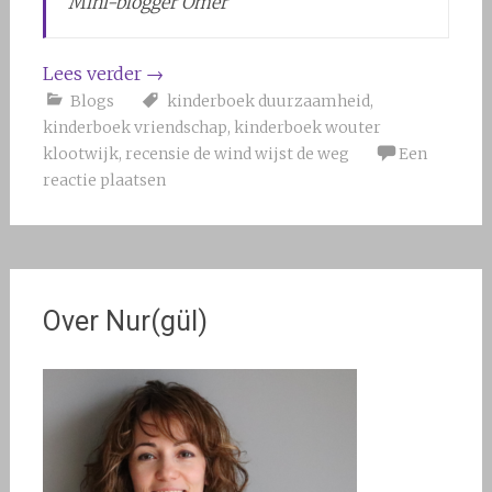
Mini-blogger Ömer
Lees verder
→
Blogs
kinderboek duurzaamheid
,
kinderboek vriendschap
,
kinderboek wouter
klootwijk
,
recensie de wind wijst de weg
Een
reactie plaatsen
Over Nur(gül)