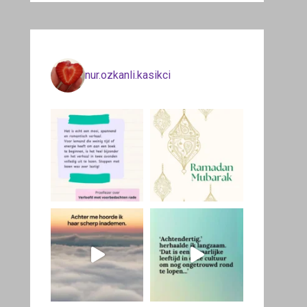
nur.ozkanli.kasikci