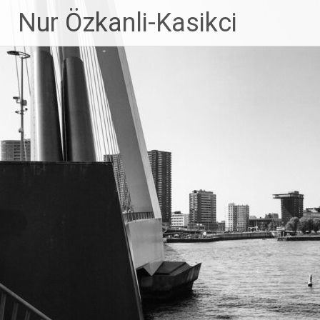
Ga
Nur Özkanli-Kasikci
naar
de
inhoud