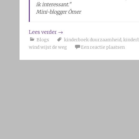
ik interessant.”
Mini-blogger Ömer
Lees verder
→
Blogs
kinderboek duurzaamheid
,
kinder
wind wijst de weg
Een reactie plaatsen