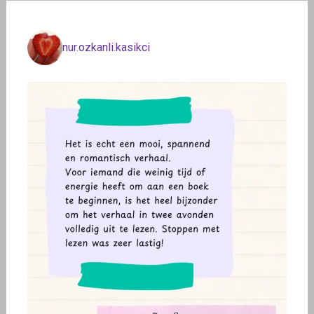
nur.ozkanli.kasikci