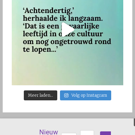
Meer laden...
Volg op Instagram
Nieuwsbrief
Copyright © 2026
Nur Özkanli-Kasikci
. Alle rechten