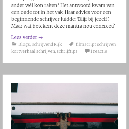
ander wél kon raken? Het antwoord kwam van
een oude rot in het vak. Haar advies voor een
beginnende schrijver luidde: ‘Blijf bij jezelf’.
Maar wat betekent deze mantra nou concreet?
Lees verder
→
Blogs
,
Schrijvend Rijk
filmscript schrijven
,
kortverhaal schrijven
,
schrijftips
1 reactie