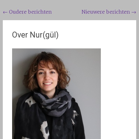
Berichten
←
Oudere berichten
Nieuwere berichten
→
navigatie
Over Nur(gül)