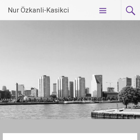
Ga
Nur Özkanli-Kasikci
naar
de
inhoud