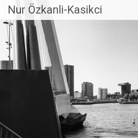
Ga
Nur Özkanli-Kasikci
naar
de
inhoud