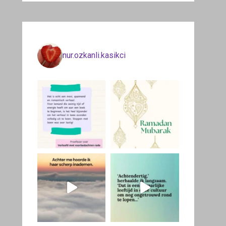
nur.ozkanli.kasikci