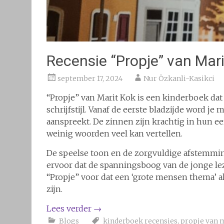
Recensie “Propje” van Mar
september 17, 2024
Nur Özkanli-Kasikci
“Propje” van Marit Kok is een kinderboek dat
schrijfstijl. Vanaf de eerste bladzijde word 
aanspreekt. De zinnen zijn krachtig in hun e
weinig woorden veel kan vertellen.
De speelse toon en de zorgvuldige afstemmi
ervoor dat de spanningsboog van de jonge le
“Propje” voor dat een ‘grote mensen thema’ 
zijn.
Lees verder
→
Blogs
kinderboek recensies
,
propje van 